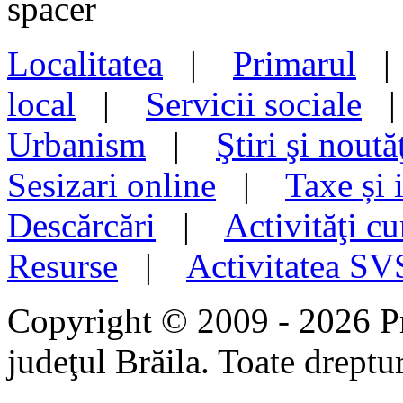
Localitatea
|
Primarul
local
|
Servicii sociale
Urbanism
|
Ştiri şi noută
Sesizari online
|
Taxe și 
Descărcări
|
Activităţi cu
Resurse
|
Activitatea S
Copyright © 2009 - 2026 P
judeţul Brăila. Toate dreptur