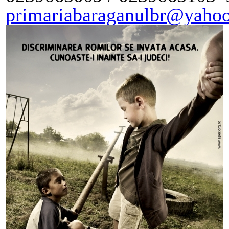
primariabaraganulbr@yaho