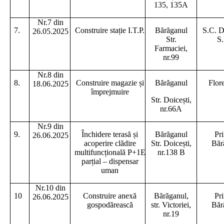
135, 135A
Nr.7 din
7.
Construire stație I.T.P.
Bărăganul
S.C. D
26.05.2025
Str.
S.
Farmaciei,
nr.99
Nr.8 din
8.
Construire magazie și
Bărăganul
Flor
18.06.2025
împrejmuire
Str. Doicești,
nr.66A
Nr.9 din
9.
Închidere terasă și
Bărăganul
Pr
26.06.2025
acoperire clădire
Str. Doicești,
Băr
multifuncțională P+1E
nr.138 B
parțial – dispensar
uman
Nr.10 din
10
Construire anexă
Bărăganul,
Pr
26.06.2025
gospodărească
str. Victoriei,
Băr
nr.19