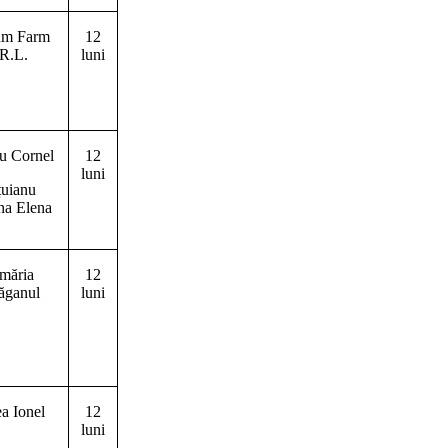
um Farm
12
R.L.
luni
iu Cornel
12
luni
uianu
ina Elena
imăria
12
ăganul
luni
ea Ionel
12
luni