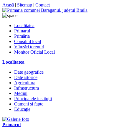
Acasă
|
Sitemap
|
Contact
Localitatea
Primarul
Primăria
Consiliul local
Vânzări terenuri
Monitor Oficial Local
Localitatea
Date geografice
Date istorice
Agricultura
Infrastructura
Mediul
Principalele instituţii
Oameni şi fapte
Educație
Primarul