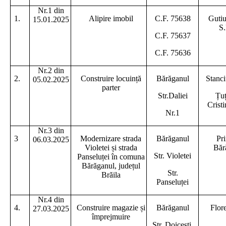
Nr.1 din
1.
Alipire imobil
C.F. 75638
Guti
15.01.2025
S.
C.F. 75637
C.F. 75636
Nr.2 din
2.
Construire locuință
Bărăganul
Stanc
05.02.2025
parter
Str.Daliei
Țuț
Crist
Nr.1
Nr.3 din
3
Modernizare strada
Bărăganul
Pr
06.03.2025
Violetei și strada
Băr
Str. Violetei
Panseluței în comuna
Bărăganul, județul
Str.
Brăila
Panseluței
Nr.4 din
4.
Construire magazie și
Bărăganul
Flor
27.03.2025
împrejmuire
Str. Doicești,