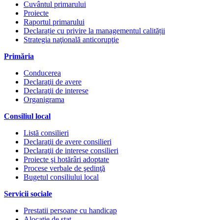
Cuvântul primarului
Proiecte
Raportul primarului
Declarație cu privire la managementul calității
Strategia naţională anticorupţie
Primăria
Conducerea
Declaraţii de avere
Declaraţii de interese
Organigrama
Consiliul local
Listă consilieri
Declaraţii de avere consilieri
Declaraţii de interese consilieri
Proiecte şi hotărâri adoptate
Procese verbale de şedinţă
Bugetul consiliului local
Servicii sociale
Prestatii persoane cu handicap
Alocatie de stat