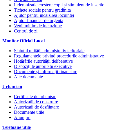
Indemnizatie crestere copil și stimulent de insertie
Tichete sociale pentru gradinita
Ajutor pentru incalzirea locuintei
Ajutor financiar de urgenta
Venit minim de incluziune
Centrul de zi
Monitor Oficial Local
Statutul unității administrativ teritoriale
Regulamentele privind procedurile administrative
Hotărârile autorității deliberative
Dispozițiile autorității executive
Documente și informații financiare
Alte documente
Urbanism
Certificate de urbanism
Autorizatii de construire
Autorizatii de desfiintare
Documente utile
Anunțuri
Telefoane utile