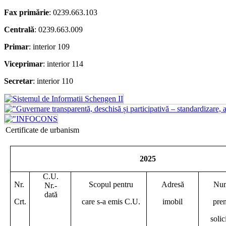
Fax primărie
: 0239.663.103
Centrală
: 0239.663.009
Primar
: interior 109
Viceprimar
: interior 114
Secretar
: interior 110
Certificate de urbanism
2025
C.U.
Nr.
Scopul pentru
Adresă
Num
Nr.-
dată
Crt.
care s-a emis C.U.
imobil
pre
solic