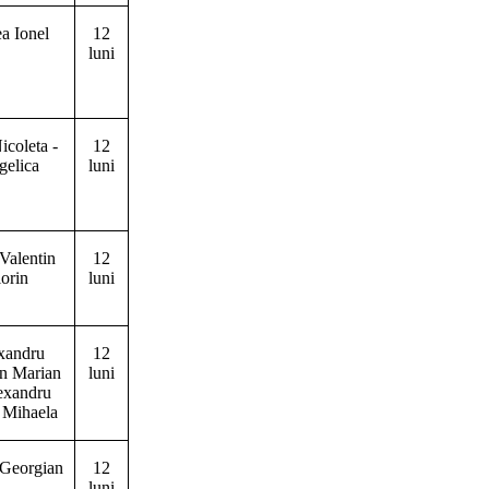
ea Ionel
12
luni
icoleta -
12
elica
luni
Valentin
12
lorin
luni
xandru
12
an Marian
luni
lexandru
 Mihaela
 Georgian
12
luni