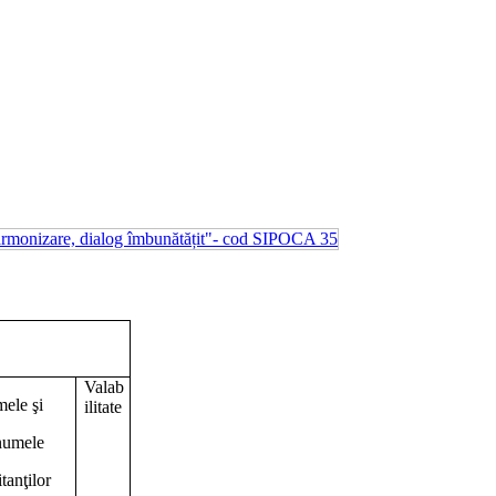
Valab
ele şi
ilitate
numele
itanţilor