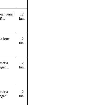
ean garaj
12
R.L.
luni
ea Ionel
12
luni
imăria
12
ăganul
luni
imăria
12
ăganul
luni