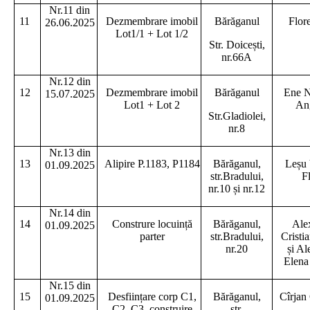
Nr.11 din
11
Dezmembrare imobil
Bărăganul
Flor
26.06.2025
Lot1/1 + Lot 1/2
Str. Doicești,
nr.66A
Nr.12 din
12
Dezmembrare imobil
Bărăganul
Ene N
15.07.2025
Lot1 + Lot 2
Ang
Str.Gladiolei,
nr.8
Nr.13 din
13
Alipire P.1183, P1184
Bărăganul,
Leșu 
01.09.2025
str.Bradului,
F
nr.10 și nr.12
Nr.14 din
14
Construre locuință
Bărăganul,
Ale
01.09.2025
parter
str.Bradului,
Cristi
nr.20
și A
Elena
Nr.15 din
15
Desființare corp C1,
Bărăganul,
Cîrjan
01.09.2025
C2, C3, construire
str.