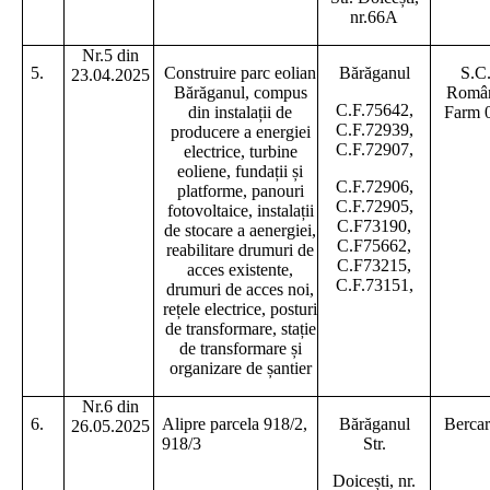
nr.66A
Nr.5 din
5.
Construire parc eolian
Bărăganul
S.C
23.04.2025
Bărăganul, compus
Român
C.F.75642,
din instalații de
Farm 0
C.F.72939,
producere a energiei
C.F.72907,
electrice, turbine
eoliene, fundații și
C.F.72906,
platforme, panouri
C.F.72905,
fotovoltaice, instalații
C.F73190,
de stocare a aenergiei,
C.F75662,
reabilitare drumuri de
C.F73215,
acces existente,
C.F.73151,
drumuri de acces noi,
rețele electrice, posturi
de transformare, stație
de transformare și
organizare de șantier
Nr.6 din
6.
Alipre parcela 918/2,
Bărăganul
Bercar
26.05.2025
918/3
Str.
Doicești, nr.