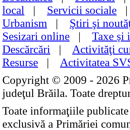
local
|
Servicii sociale
Urbanism
|
Ştiri şi noută
Sesizari online
|
Taxe și 
Descărcări
|
Activităţi cu
Resurse
|
Activitatea S
Copyright © 2009 - 2026 P
judeţul Brăila. Toate dreptur
Toate informaţiile publicate 
exclusivă a Primăriei comun