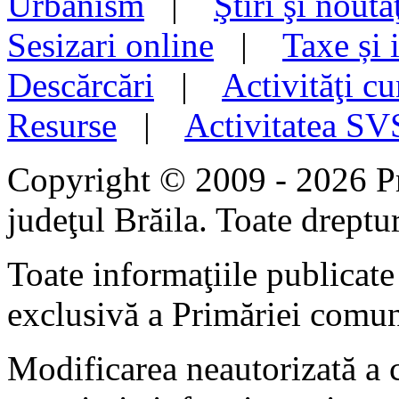
Urbanism
|
Ştiri şi noută
Sesizari online
|
Taxe și 
Descărcări
|
Activităţi cu
Resurse
|
Activitatea S
Copyright © 2009 - 2026 P
judeţul Brăila. Toate dreptur
Toate informaţiile publicate 
exclusivă a Primăriei comun
Modificarea neautorizată a c