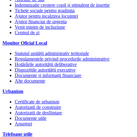
Indemnizatie crestere copil și stimulent de insertie
Tichete sociale pentru gradinita
Ajutor pentru incalzirea locuintei
Ajutor financiar de urgenta
Venit minim de incluziune
Centrul de zi
Monitor Oficial Local
Statutul unității administrativ teritoriale
Regulamentele privind procedurile administrative
Hotărârile autorității deliberative
Dispozițiile autorității executive
Documente și informații financiare
Alte documente
Urbanism
Certificate de urbanism
Autorizatii de construire
Autorizatii de desfiintare
Documente utile
Anunțuri
Telefoane utile