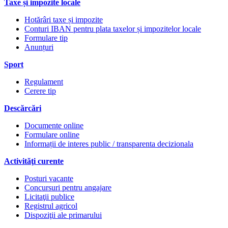
Taxe și impozite locale
Hotărâri taxe și impozite
Conturi IBAN pentru plata taxelor și impozitelor locale
Formulare tip
Anunțuri
Sport
Regulament
Cerere tip
Descărcări
Documente online
Formulare online
Informații de interes public / transparenta decizionala
Activităţi curente
Posturi vacante
Concursuri pentru angajare
Licitaţii publice
Registrul agricol
Dispoziţii ale primarului