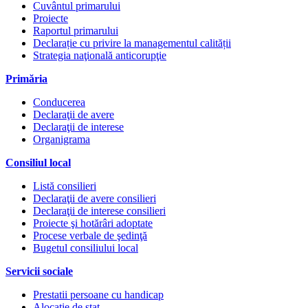
Cuvântul primarului
Proiecte
Raportul primarului
Declarație cu privire la managementul calității
Strategia naţională anticorupţie
Primăria
Conducerea
Declaraţii de avere
Declaraţii de interese
Organigrama
Consiliul local
Listă consilieri
Declaraţii de avere consilieri
Declaraţii de interese consilieri
Proiecte şi hotărâri adoptate
Procese verbale de şedinţă
Bugetul consiliului local
Servicii sociale
Prestatii persoane cu handicap
Alocatie de stat