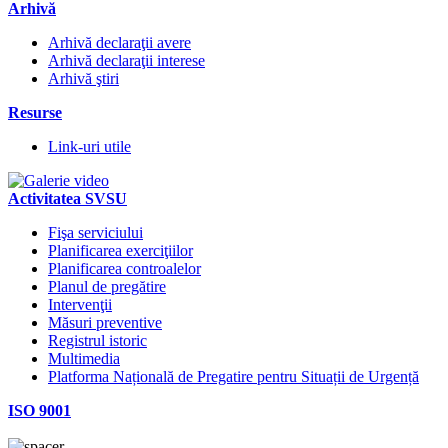
Arhivă
Arhivă declaraţii avere
Arhivă declaraţii interese
Arhivă ştiri
Resurse
Link-uri utile
Activitatea SVSU
Fişa serviciului
Planificarea exerciţiilor
Planificarea controalelor
Planul de pregătire
Intervenţii
Măsuri preventive
Registrul istoric
Multimedia
Platforma Națională de Pregatire pentru Situații de Urgență
ISO 9001