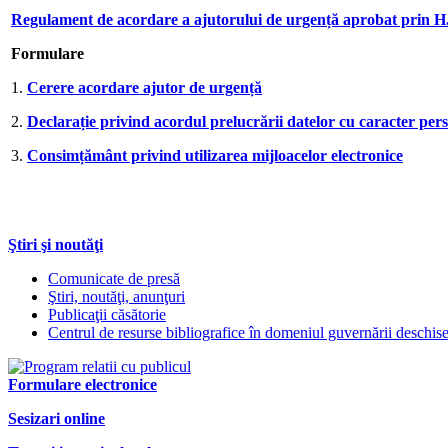
Regulament de acordare a ajutorului de urgență aprobat prin H.
Formulare
1.
Cerere acordare ajutor de urgență
2.
Declarație privind acordul prelucrării datelor cu caracter per
3.
Consimțământ privind utilizarea mijloacelor electronice
Ştiri şi noutăţi
Comunicate de presă
Ştiri, noutăţi, anunţuri
Publicaţii căsătorie
Centrul de resurse bibliografice în domeniul guvernării deschis
Formulare electronice
Sesizari online