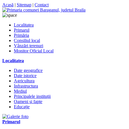
Acasă
|
Sitemap
|
Contact
Localitatea
Primarul
Primăria
Consiliul local
Vânzări terenuri
Monitor Oficial Local
Localitatea
Date geografice
Date istorice
Agricultura
Infrastructura
Mediul
Principalele instituţii
Oameni şi fapte
Educație
Primarul